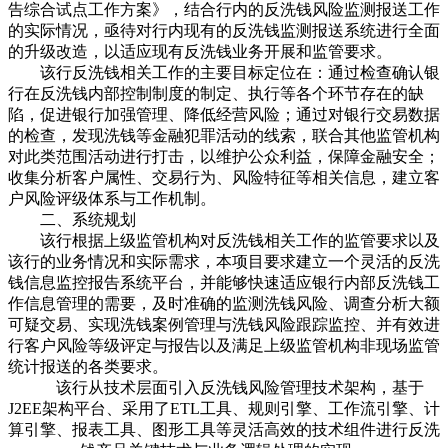
告综合试点工作方案》，结合行内的反洗钱风险监测报送工作
的实际情况，亟待对行内现有的反洗钱监测报送系统进行全面
的升级改造，以适应现有反洗钱业务开展和监管要求。
该行反洗钱相关工作的主要目标定位在：通过检查确认银
行在反洗钱内部控制制度的制定、执行等各个环节存在的缺
陷，促进银行加强管理、降低经营风险；通过对银行交易数据
的检查，发现洗钱等金融犯罪活动的线索，联合其他监管机构
对此类范围活动进行打击，以维护公众利益，保障金融安全；
收集分析客户属性、交易行为、风险特征等相关信息，建立客
户风险评级体系与工作机制。
二、系统规划
该行根据上级监管机构对反洗钱相关工作的监管要求以及
该行的业务情况和实际需求，本项目要求建立一个灵活的反洗
钱信息监控报告系统平台，并能够快速适应银行内部反洗钱工
作信息管理的需要，及时准确的监测洗钱风险、调查分析大额
可疑交易、实现洗钱案例管理与洗钱风险跟踪监控、并有效进
行客户风险等级评定与报告以及满足上级监管机构非现场监管
统计报送的各类要求。
该行从技术层面引入反洗钱风险管理技术架构，基于
J2EE架构平台、采用了ETL工具、规则引擎、工作流引擎、计
算引擎、报表工具、图形工具等灵活高效的技术组件进行反洗