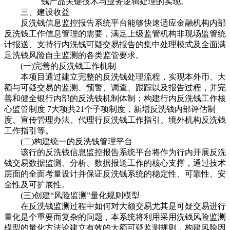
钱产品关键技术与业务逻辑处理的实现。
三、建设收益
反洗钱信息监控报告系统平台能够快速适应金融机构内部
反洗钱工作信息管理的需要，满足上级监管机构非现场监管统
计报送、支持行内洗钱可疑交易报告的集中处理模式及全面满
足洗钱风险自主监测的各类监管要求。
(一)完善的反洗钱工作机制
本项目通过建立完整的反洗钱处理流程，实现本外币、大
额与可疑交易的监测、预警、调查、跟踪以及报告过程，并完
善和健全银行内部的反洗钱机制体制；构建行内反洗钱工作核
心监管制度 7大项共21个子项制度，新增反洗钱内部评估制
度、宣传管理办法、代理行反洗钱工作指引、境外机构反洗钱
工作指引等。
(二)构建统一的反洗钱管理平台
该行的反洗钱信息监控报告系统平台将作为行内开展反洗
钱交易数据监测、分析、数据报送工作的核心支撑，通过技术
层面的全面考量设计并保证反洗钱系统的稳定性、可靠性、安
全性及可扩展性。
(三)创建“风险监测”量化规则模型
在反洗钱监测过程中如何对大额交易尤其是可疑交易进行
量化是个重要而复杂的问题，本系统将利用采用洗钱风险监测
模型的量化方法论建立有效的大额可疑监测规则，构建风险因