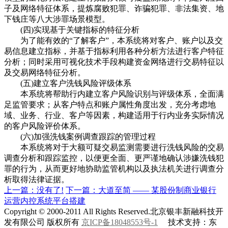
子及网络特征体系，提炼腐败犯罪、诈骗犯罪、非法集资、地
下钱庄等八大涉罪场景模型。
(四)实现基于关键指标的特征分析
为了能有效的“了解客户”，本系统将对客户、账户以及交
易信息建立指标，并基于指标利用各种分析方法进行客户特征
分析；同时采用可视化技术手段构建资金网络进行交易特征以
及交易网络特征分析。
(五)建立客户洗钱风险评级体系
本系统将帮助行内建立客户风险识别与评级体系，全面满
足监管要求；从客户特点和账户属性角度出发，充分考虑地
域、业务、行业、客户等因素，构建适用于行内业务实际情况
的客户风险评价体系。
(六)加强洗钱案例调查跟踪的管理过程
本系统将对于大额可疑交易监测需要进行洗钱风险的交易
调查分析和跟踪监控，以便更全面、更严谨地确认涉嫌洗钱犯
罪的行为，从而更好地协助监管机构以及执法机关进行调查分
析取得法律证据。
上一篇：没有了!
下一篇：大道至简 —— 某股份制商业银行
运营内控系统平台搭建
Copyright © 2000-2011 All Rights Reserved.北京银丰新融科技开
发有限公司 版权所有
京ICP备18048553号-1
技术支持：东