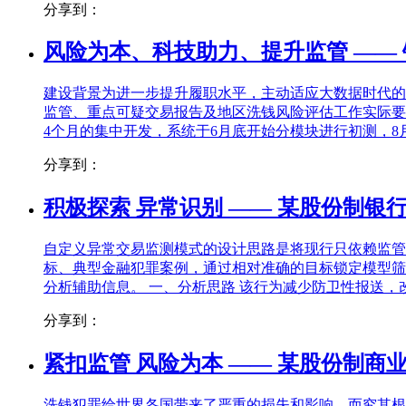
分享到：
风险为本、科技助力、提升监管 ——
建设背景为进一步提升履职水平，主动适应大数据时代的
监管、重点可疑交易报告及地区洗钱风险评估工作实际要求
4个月的集中开发，系统于6月底开始分模块进行初测，8月
分享到：
积极探索 异常识别 —— 某股份制
自定义异常交易监测模式的设计思路是将现行只依赖监管
标、典型金融犯罪案例，通过相对准确的目标锁定模型筛
分析辅助信息。 一、分析思路 该行为减少防卫性报送，改变
分享到：
紧扣监管 风险为本 —— 某股份制
洗钱犯罪给世界各国带来了严重的损失和影响。而究其根