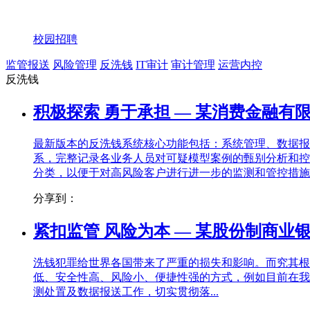
校园招聘
监管报送
风险管理
反洗钱
IT审计
审计管理
运营内控
反洗钱
积极探索 勇于承担 — 某消费金融有
最新版本的反洗钱系统核心功能包括：系统管理、数据报
系，完整记录各业务人员对可疑模型案例的甄别分析和控
分类，以便于对高风险客户进行进一步的监测和管控措施
分享到：
紧扣监管 风险为本 — 某股份制商
洗钱犯罪给世界各国带来了严重的损失和影响。而究其根
低、安全性高、风险小、便捷性强的方式，例如目前在我
测处置及数据报送工作，切实贯彻落...